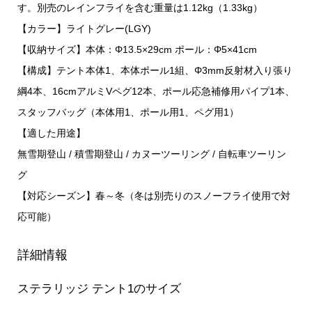
す。別売のレインフライを含む重量は1.12kg（1.33kg）
【カラー】ライトグレー(LGY)
【収納サイズ】本体：Φ13.5×29cm ポール：Φ5×41cm
【構成】テント本体1、本体ポール1組、Φ3mm反射材入り張り
綱4本、16cmアルミVペグ12本、ポール応急補修用パイプ1本、
スタッフバッグ（本体用1、ポール用1、ペグ用1）
【適した用途】
無雪期登山 / 積雪期登山 / カヌーツーリング / 自転車ツーリン
グ
【対応シーズン】春～冬（冬は別売りのスノーフライ使用で対
応可能）
詳細情報
ステラリッジ テント1のサイズ