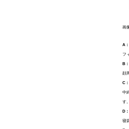
画
A
フ
B
顔
C
中
す
D
寝