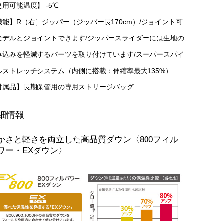
使用可能温度】 -5℃
機能】R（右）ジッパー（ジッパー長170cm）/ジョイント可
モデルとジョイントできます/ジッパースライダーには生地の
み込みを軽減するパーツを取り付けています/スーパースパイ
ルストレッチシステム（内側に搭載：伸縮率最大135%）
付属品】長期保管用の専用ストリージバッグ
細情報
かさと軽さを両立した高品質ダウン〈800フィル
ワー・EXダウン〉