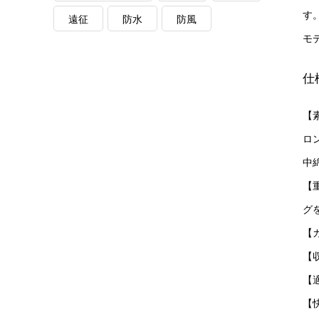
す
遠征
防水
防風
モ
仕
【
ロ
中綿
【
グ
【カ
【収
【
【