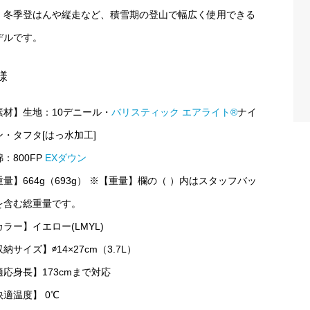
。冬季登はんや縦走など、積雪期の登山で幅広く使用できる
デルです。
様
素材】生地：10デニール・
バリスティック エアライト®
ナイ
ン・タフタ[はっ水加工]
：800FP
EXダウン
重量】664g（693g） ※【重量】欄の（ ）内はスタッフバッ
を含む総重量です。
ラー】イエロー(LMYL)
納サイズ】∅14×27cm（3.7L）
適応身長】173cmまで対応
快適温度】 0℃