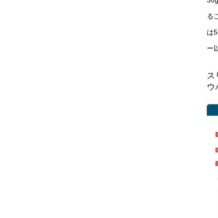
3
る
は
ー
ス
ウ