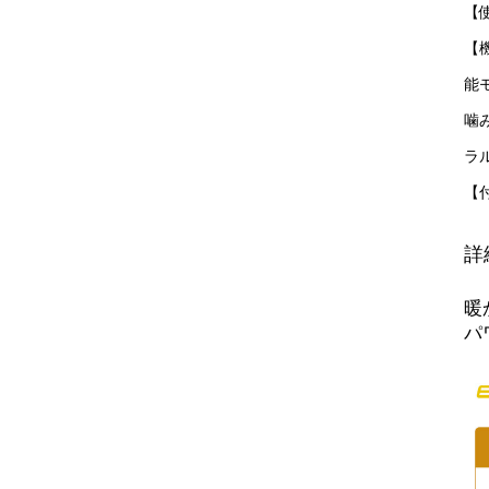
【
【
能
噛
ラ
【
詳
暖
パ