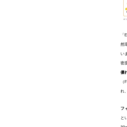
「
然
い
密
優
（
れ、
フ
と