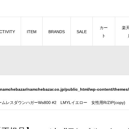
カー
楽
CTIVITY
ITEM
BRANDS
SALE
ト
namchebazar/namchebazar.co.jp/public_html/wp-content/themes/
ームレスダウンハガーWs800 #2 LMYLイエロー 女性用R/ZIP(copy)