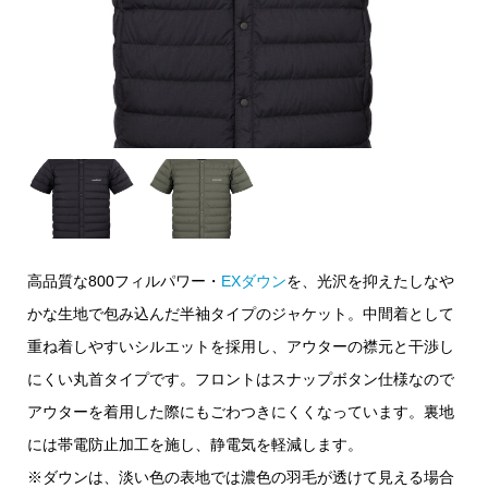
高品質な800フィルパワー・
EXダウン
を、光沢を抑えたしなや
かな生地で包み込んだ半袖タイプのジャケット。中間着として
重ね着しやすいシルエットを採用し、アウターの襟元と干渉し
にくい丸首タイプです。フロントはスナップボタン仕様なので
アウターを着用した際にもごわつきにくくなっています。裏地
には帯電防止加工を施し、静電気を軽減します。
※ダウンは、淡い色の表地では濃色の羽毛が透けて見える場合