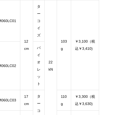
タ
ー
M060LC01
コ
イ
ズ
12
103
￥3,100（税
バ
cm
g
込￥3,410)
イ
オ
22
M060LC02
レ
kN
ッ
ト
タ
17
110
￥3,300（税
M060LC03
ー
cm
g
込￥3,630)
コ