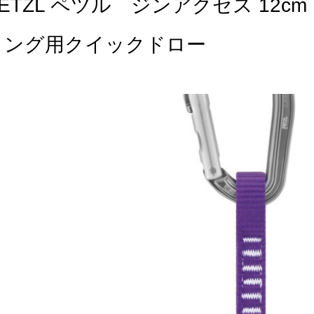
ETZL ペツル ジンアクセス 12c
ミング用クイックドロー