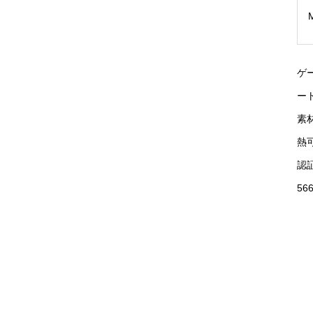
ゲー
ート
素
熱
認証
566