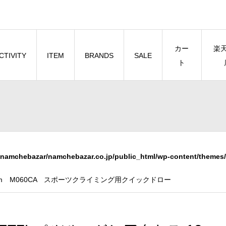
カー
楽
CTIVITY
ITEM
BRANDS
SALE
ト
namchebazar/namchebazar.co.jp/public_html/wp-content/themes/
2cm M060CA スポーツクライミング用クイックドロー