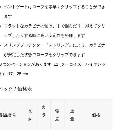
ベントゲートはロープを素早くクリップすることができ
ます
フラットなカラビナの軸は、手で掴んだり、抑えてクリ
ップしたりする時に高い安定性を発揮します
スリングプロテクター『ストリング』により、カラビナ
が安定した状態でロープをクリップできます
３つのバージョンがあります: 12 (ターコイズ、バイオレッ
ト)、17、25 cm
ペック / 価格表
カ
長
強
重
製品番号
ラ
価格
さ
度
量
ー