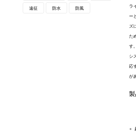
ラ
遠征
防水
防風
ー
ズ
た
す
シ
応す
が
製