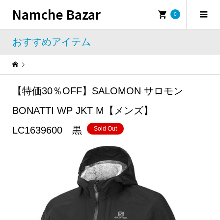
Namche Bazar
0
おすすめアイテム
Warning
: Undefined property: WP_Error::$name in
/home/namchebazar/namchebazar.co.jp/public_html/wp-content/themes/iconic_tcd062/template-parts/breadcrumb.php
【特価30％OFF】SALOMON サロモン
おすすめアイテム
【特価30％OFF】SALOMON サロモン BONATTI WP JKT M【メンズ】LC1639600 黒
BONATTI WP JKT M【メンズ】
LC1639600 黒
Sold Out