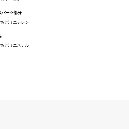
状パーツ部分
0% ポリエチレン
地
0% ポリエステル