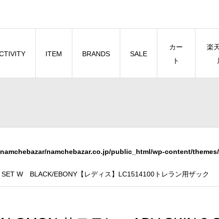
カー
楽
CTIVITY
ITEM
BRANDS
SALE
ト
namchebazar/namchebazar.co.jp/public_html/wp-content/themes/
 8 SET W BLACK/EBONY【レディス】LC1514100トレラン用ザック