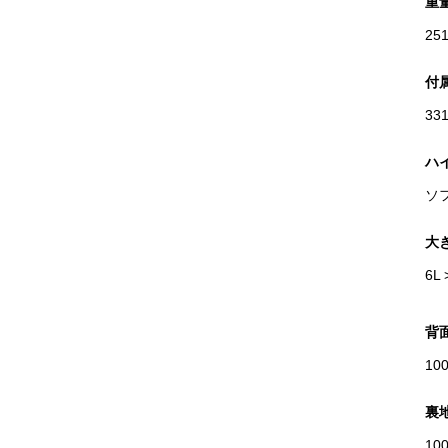
重
25
付
33
ハ
ソ
大
6L 
背
10
裏
10