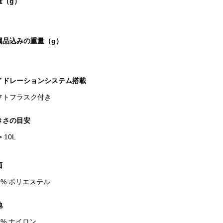
量（g）
1
属品込みの重量（g）
1
イドレーションシステム搭載
フトフラスク付き
きさの目安
> 10L
面
0% ポリエステル
地
0% ナイロン