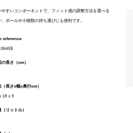
いやすいコンポーネントで、フィット感の調整方法を選べる
か、ポールや小物類の持ち運びにも便利です。
e reference
10645$
面の長さ（cm）
法（長さx幅x奥行cm）
x 18 x 9
量（リットル）