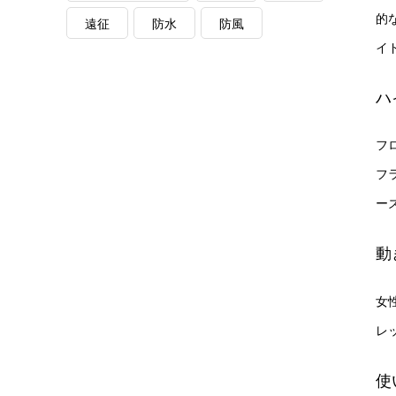
的
遠征
防水
防風
イ
ハ
フ
フ
ー
動
女性
レ
使