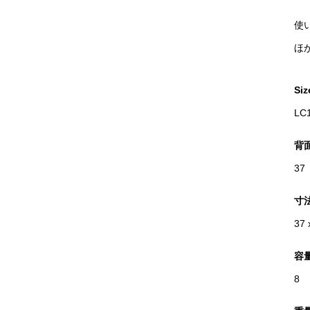
使
ほ
Siz
LC
背
37
寸
37 
容
8