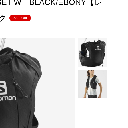
SET W BLACK/EBONY【レ
ク
Sold Out