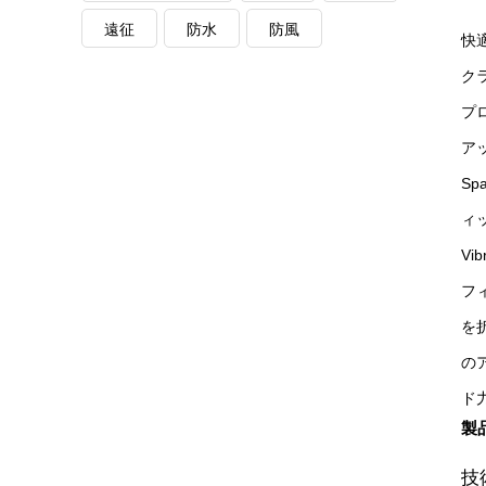
遠征
防水
防風
快
ク
プ
ア
S
ィ
V
フ
を折
の
ド
製
技