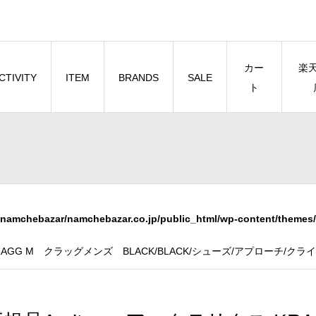
カー
楽
CTIVITY
ITEM
BRANDS
SALE
ト
namchebazar/namchebazar.co.jp/public_html/wp-content/themes/
ス KRAGG M クラッグメンズ BLACK/BLACK/シューズ/アプローチ/