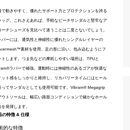
適で動きやすく、優れたサポート力とプロテクションを誇る
ラッグ。これさえあれば、手軽なビーチサンダルと堅牢なア
ローチシューズを見比べて迷うことは二度とないでしょう。
ッパーには、通気性と伸縮性に優れたシングルレイヤーの
pacermesh™素材を使用。足の形に沿い、包み込むようにフ
ットします。つま先などの摩耗しやすい場所は、TPUと
ibram®ラバーで補強。運動時には伸縮性のあるゴアが快適な
ィット感をしっかりと維持し、リカバリータイムにはヒール
ってサンダルとしても使用可能です。Vibram® Megagrip
アウトソールは、幅広い路面コンディションで確かなホール
力を発揮します。
品の特徴 & 仕様
術的な特徴