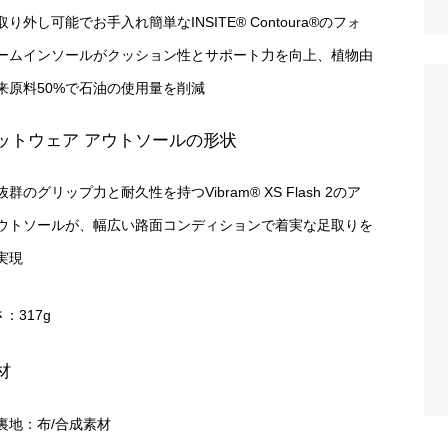
取り外し可能でお手入れ簡単なINSITE® Contoura®のフォ
ームインソールがクッション性とサポート力を向上、植物由
来原料50%で石油の使用量を削減
ットウェア アウトソールの形状
抜群のグリップ力と耐久性を持つVibram® XS Flash 2のア
ウトソールが、幅広い路面コンディションで着実な足取りを
実現
：317g
材
裏地：布/合成素材