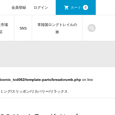
会員登録
ログイン
カート
0
天市場
常陸国ロングトレイルの
SNS
店
旅
iconic_tcd062/template-parts/breadcrumb.php
on line
クライミング/スリッポン/リカバリー/リラックス