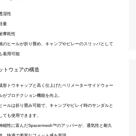
透湿性
軽量
耐摩耗性
靴のヒールが折り畳め、キャンプやビレーのスリッパとして
も着用可能
ットウェアの構造
成形トウキャップと高く仕上げたペリメーターサイドウォー
ルがプロテクション機能を向上。
ヒールは折り畳み可能で、キャンプやビレイ時のサンダルと
しても使用できます。
伸縮性に富んだSpacermesh™のアッパーが、通気性と耐久
性、快適で着実なフィット感を実現。