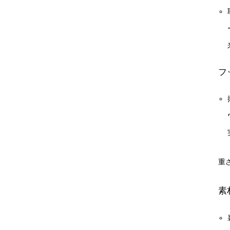
フ
重さ
素