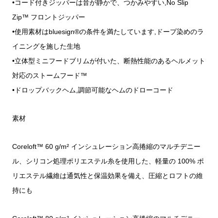
•コード付きジッパーは音が静かで、つかみやすい,No Slip
Zip™ フロントジッパー
•使用素材はbluesign®の条件を満たしています,ドープ染めのラ
イニングを施した生地
•立体型ミニフードブリムが付いた、断熱性能のあるヘルメット
対応のストームフード™
•ドロップバックヘム,調節可能なヘムのドローコード
素材
Coreloft™ 60 g/m² インシュレーション高捲縮のマルチデニー
ル、シリコン処理ポリエステル糸を使用した、軽量の 100% ポ
リエステル繊維は通気性と保温効果を備え、圧縮とロフトの維
持にも