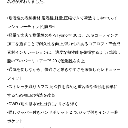
名称が変わりました。
•耐湿性の表綿素材,透湿性,軽量,圧縮できて荷造りしやすい,イ
ンシュレーティッド,防風性
•軽量で丈夫で耐風性のあるTyono™ 30は、Duraコーティング
加工を施すことで耐久性を向上,弾力性のあるコアロフト™合成
素材インサレーションは、適度な熱性能を発揮するように設計,
脇の下のパーミエアー™ 20で透湿性を向上
•通気を促しながら、快適さと動きやすさを確保したレギュラー
フィット
•ストレッチ織りカフス,耐久性を高めと重ね着や着脱を簡単に
するため袖口の構造を改良
•DWR (耐久撥水)仕上げにより水を弾く
•隠しジッパー付きハンドポケット 2 つ,ジップ付きインナー胸
ポケット