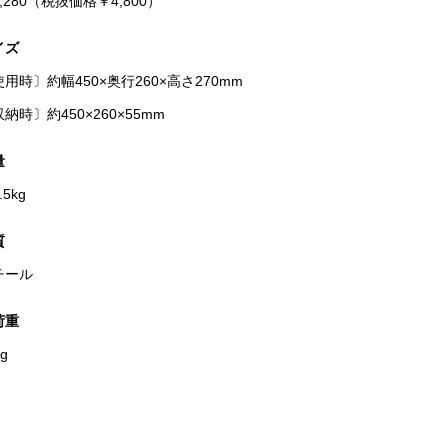
,280（税抜価格￥4,800）
イズ
用時〕約幅450×奥行260×高さ270mm
納時〕約450×260×55mm
量
.5kg
質
チール
荷重
g