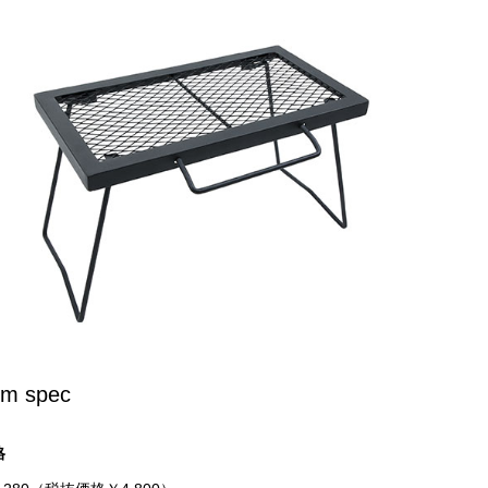
em spec
格