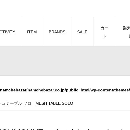
カー
楽
CTIVITY
ITEM
BRANDS
SALE
ト
namchebazar/namchebazar.co.jp/public_html/wp-content/themes/
テーブル ソロ MESH TABLE SOLO