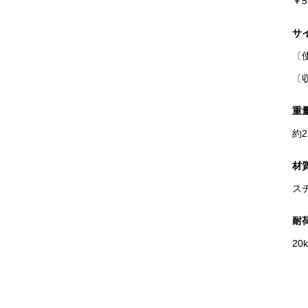
￥5
サ
〔使
〔収
重
約2
材
ス
耐
20k