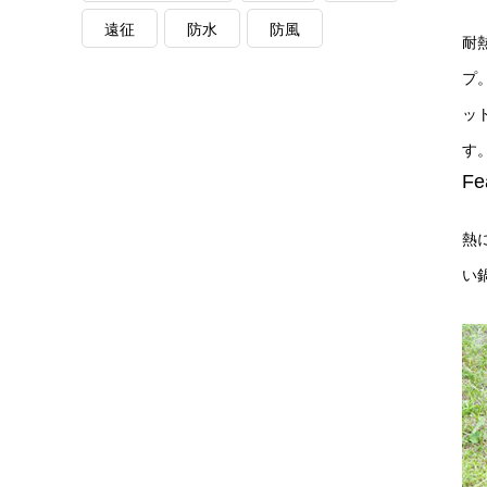
遠征
防水
防風
耐
プ
ッ
す
F
熱
い