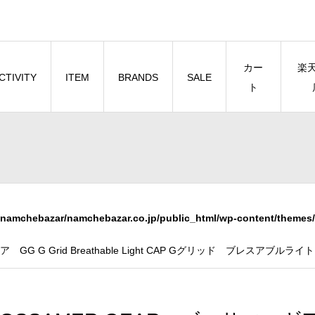
カー
楽
CTIVITY
ITEM
BRANDS
SALE
ト
namchebazar/namchebazar.co.jp/public_html/wp-content/themes/
 GG G Grid Breathable Light CAP Gグリッド ブレスアブ