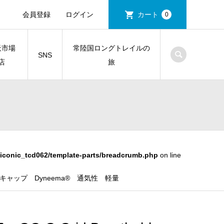
会員登録
ログイン
カート
0
天市場
常陸国ロングトレイルの
SNS
店
旅
iconic_tcd062/template-parts/breadcrumb.php
on line
ルライトキャップ Dyneema® 通気性 軽量