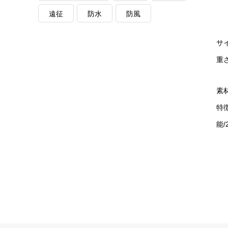
遠征
防水
防風
サ
重さ
素
特
能