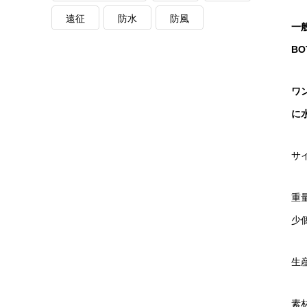
遠征
防水
防風
一
BO
ワ
に
サイ
重量
少
生
素