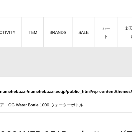
カー
楽
CTIVITY
ITEM
BRANDS
SALE
ト
namchebazar/namchebazar.co.jp/public_html/wp-content/themes/
GG Water Bottle 1000 ウォーターボトル