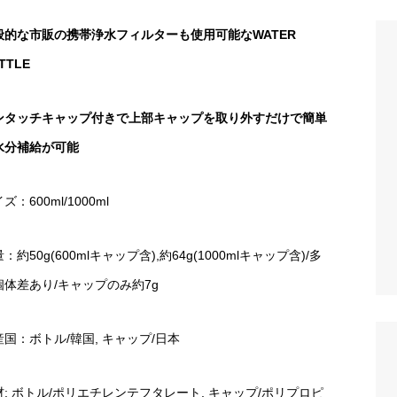
般的な市販の携帯浄水フィルターも使用可能なWATER
TTLE
ンタッチキャップ付きで上部キャップを取り外すだけで簡単
水分補給が可能
ズ：600ml/1000ml
：約50g(600mlキャップ含),約64g(1000mlキャップ含)/多
個体差あり/キャップのみ約7g
産国：ボトル/韓国, キャップ/日本
材: ボトル/ポリエチレンテフタレート, キャップ/ポリプロピ