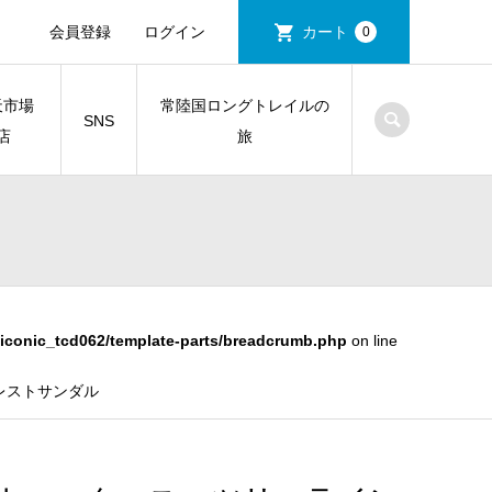
会員登録
ログイン
カート
0
天市場
常陸国ロングトレイルの
SNS
店
旅
iconic_tcd062/template-parts/breadcrumb.php
on line
マレストサンダル