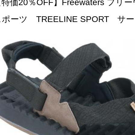
特価20％OFF】Freewaters
スポーツ TREELINE SPORT 