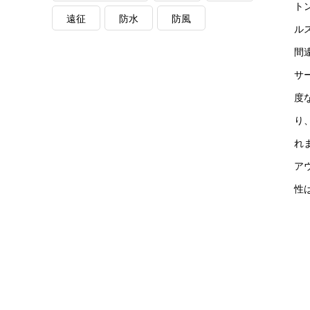
ト
遠征
防水
防風
ル
間
サ
度
り
れ
ア
性