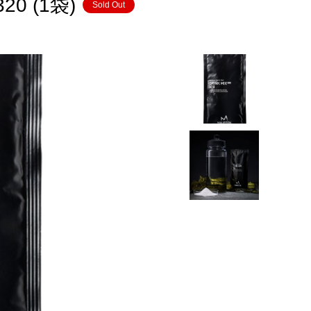
0 (1袋)
Sold Out