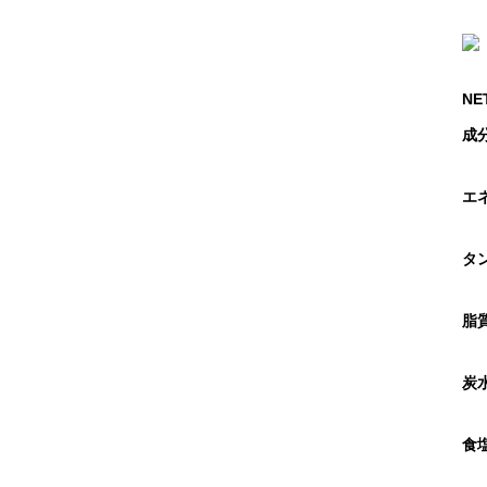
NE
成
エネ
タ
脂
炭
食塩