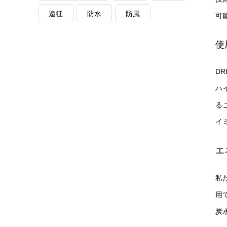
遠征
防水
防風
可
使
DR
ハ
る
イ
エ
私
用で
炭