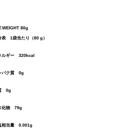
T.WEIGHT 80g
分表 1袋当たり（80 g）
ルギー 320kcal
ンパク質 0g
質 0g
水化物 79g
相当量 0.001g