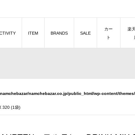
カー
楽
CTIVITY
ITEM
BRANDS
SALE
ト
namchebazar/namchebazar.co.jp/public_html/wp-content/themes/
320 (1袋)