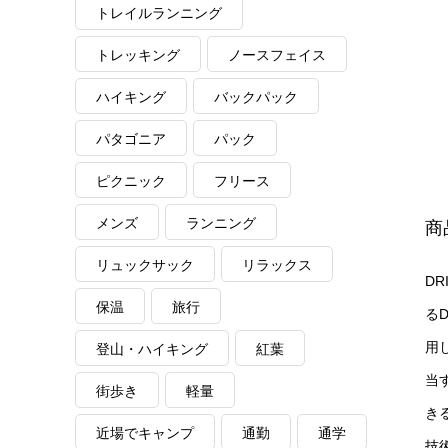
トレイルランニング
トレッキング
ノースフェイス
ハイキング
バックパック
パタゴニア
パック
ピクニック
フリース
メンズ
ランニング
商
リュックサック
リラックス
DR
保温
旅行
るD
用し
登山・ハイキング
紅葉
当
街歩き
軽量
き
近場でキャンプ
通勤
通学
技