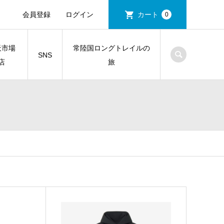
会員登録
ログイン
カート
0
天市場
常陸国ロングトレイルの
SNS
店
旅