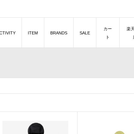
カー
楽
CTIVITY
ITEM
BRANDS
SALE
ト