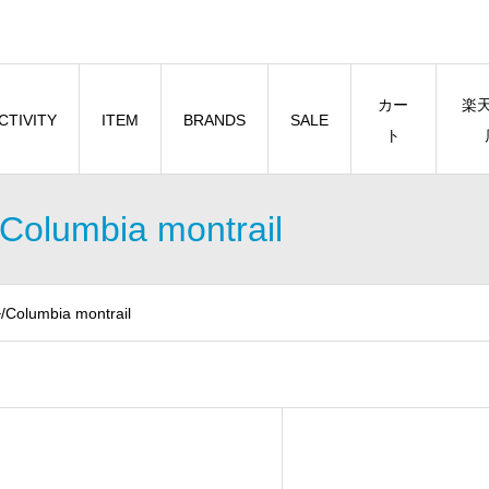
カー
楽
CTIVITY
ITEM
BRANDS
SALE
ト
bia montrail
mbia montrail