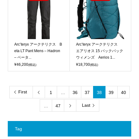
Arc’teryx アークテリクス B
Arc’teryx アークテリクス
eta LT Pant Mens – Hadron
エアリオス 15 バックパック
– ベータ...
ウィメンズ Aerios 1...
¥46,200
¥18,700
(税込)
(税込)
First
1
…
36
37
38
39
40

Last
…
47

Tag