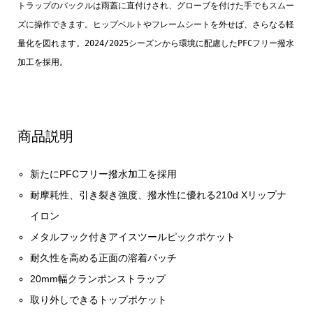
トラップのバックルは雨蓋に直付けされ、グローブを付けた手でもスムー
ズに操作できます。ヒップベルトやフレームシートを外せば、さらなる軽
量化を図れます。2024/2025シーズンから環境に配慮したPFCフリー撥水
加工を採用。
商品説明
新たにPFCフリー撥水加工を採用
耐摩耗性、引き裂き強度、撥水性に優れる210d Xリップナ
イロン
メタルフック付きアイスツールピックポケット
耐久性を高める正面の溶着パッチ
20mm幅クランポンストラップ
取り外しできるトップポケット