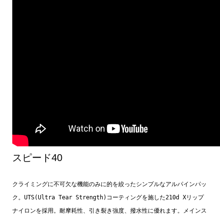
スピード40
クライミングに不可欠な機能のみに的を絞ったシンプルなアルパインパッ
ク。UTS(Ultra Tear Strength)コーティングを施した210d Xリップ
ナイロンを採用。耐摩耗性、引き裂き強度、撥水性に優れます。メインス