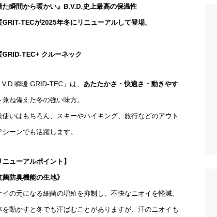
着た瞬間から暖かい』B.V.D.史上最高の保温性
GRIT-TECが2025年冬にリニューアルして登場。
GRID-TEC+ クルーネック
.V.D 瞬暖 GRID-TEC」は、
あたたかさ・快適さ・動きやす
を兼ね備えた冬の強い味方。
段使いはもちろん、スキーやハイキング、旅行などのアウト
アシーンでも活躍します。
リニューアルポイント】
抗菌防臭機能の生地》
オイの元になる細菌の増殖を抑制し、不快なニオイを軽減。
体を動かすと冬でも汗ばむことがありますが、汗のニオイも