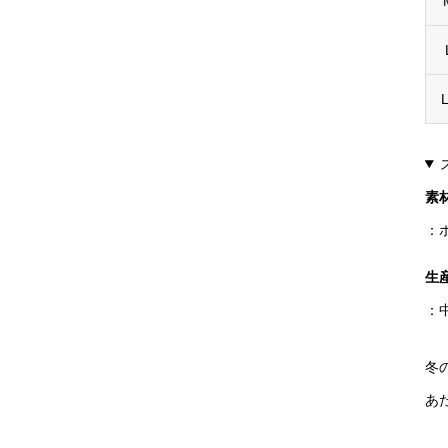
素
：
生
：
冬
あ