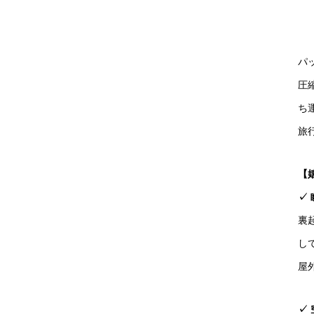
パ
圧
ち
旅
【
✓
裏
し
屋
✓