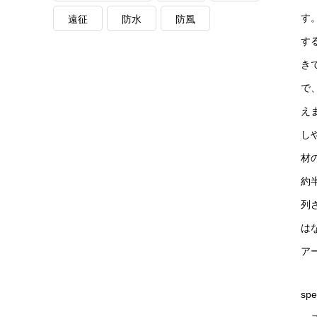
す
遠征
防水
防風
す
き
で
え
し
材
約
列
は
ア
spe