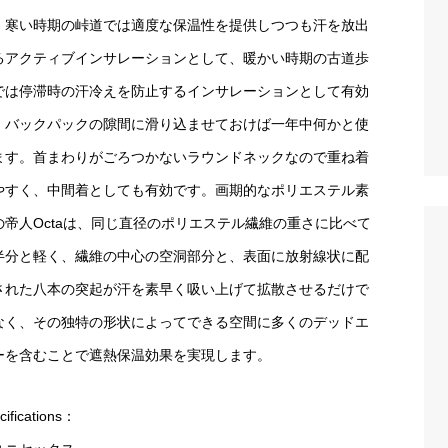
。寒い時期の峠道では適度な保温性を提供しつつも汗を放出
るアクティブインサレーションとして、暖かい時期の古道歩
では停滞時の汗冷えを防止するインサレーションとして有効
、バックパックの隙間に滑り込ませておけば一年中何かと使
ます。首まわりがごろつかないラウンドネックなので重ね着
やすく、中間着としても有効です。画期的なポリエステル素
の帝人Octaは、同じ直径のポリエステル繊維の重さに比べて
半分と軽く、繊維の中心の空洞部分と、表面に放射線状に配
された八本の突起が汗を素早く吸い上げて拡散させるだけで
なく、その独特の形状によってできる空間に多くのデッドエ
ーを含むことで遮熱保温効果を実現します。
cifications：