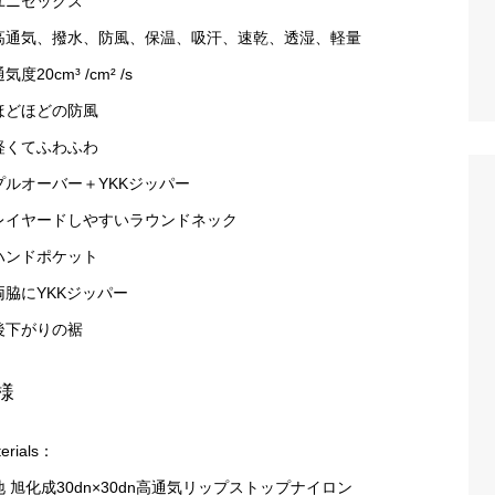
ユニセックス
高通気、撥水、防風、保温、吸汗、速乾、透湿、軽量
気度20cm³ /cm² /s
ほどほどの防風
軽くてふわふわ
プルオーバー＋YKKジッパー
レイヤードしやすいラウンドネック
ハンドポケット
両脇にYKKジッパー
後下がりの裾
様
erials：
地 旭化成30dn×30dn高通気リップストップナイロン