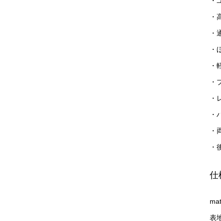
・
・
・通
・
・
・
・
・
・
・
仕
mat
表