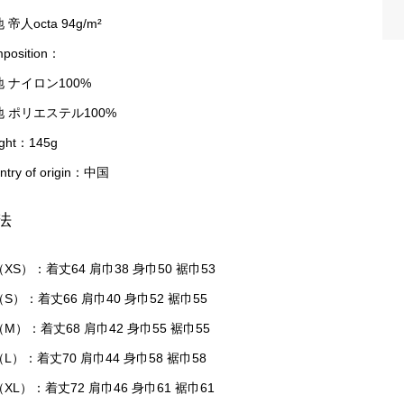
 帝人octa 94g/m²
position：
 ナイロン100%
地 ポリエステル100%
ight：145g
ntry of origin：中国
法
XS）：着丈64 肩巾38 身巾50 裾巾53
S）：着丈66 肩巾40 身巾52 裾巾55
M）：着丈68 肩巾42 身巾55 裾巾55
L）：着丈70 肩巾44 身巾58 裾巾58
XL）：着丈72 肩巾46 身巾61 裾巾61