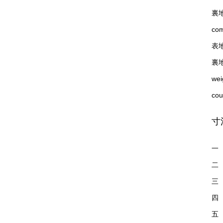
裏地
com
表地
裏
we
cou
寸
一（
二（
三（
四（
五（