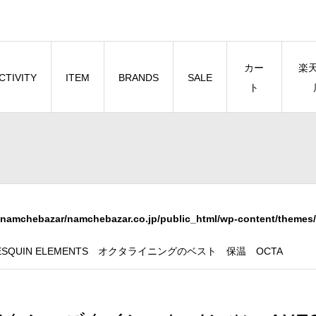
カー
楽
CTIVITY
ITEM
BRANDS
SALE
ト
namchebazar/namchebazar.co.jp/public_html/wp-content/themes/
QUIN ELEMENTS オクタライニングのベスト 保温 OCTA