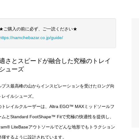
★ご購入の前に必ず、ご一読ください★
https://namchebazar.co.jp/guide/
適さとスピードが融合した究極のトレイ
シューズ
ルプス最高峰の山からインスピレーションを受けたロング向
トレイルシューズ。
トレイルクルーザーは、Altra EGO™ MAXミッドソールフ
ムとStandard FootShape™ Fitで究極の快適性を提供し、
bram® LiteBaseアウトソールでどんな地形でもトラクション
発揮するように設計されています。