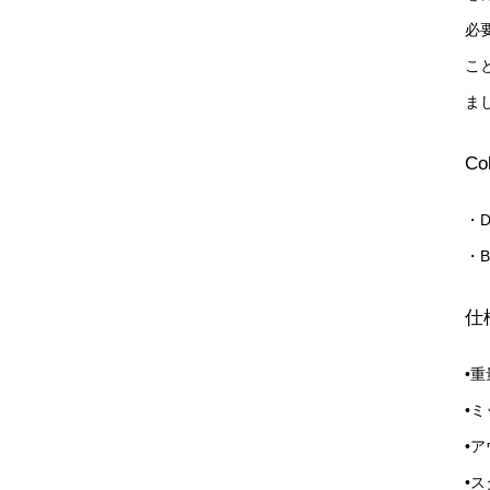
必
こ
ま
Co
・Du
・B
仕
•重
•ミ
•ア
•ス