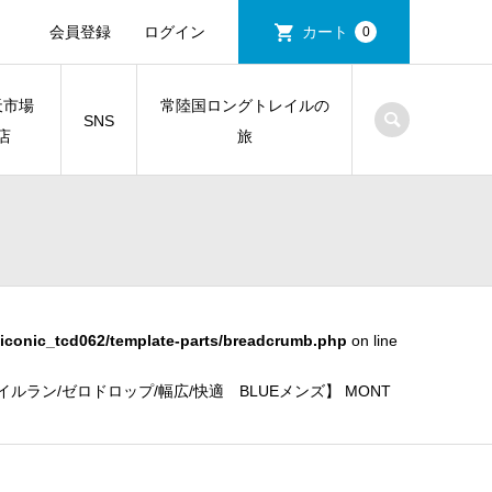
会員登録
ログイン
カート
0
天市場
常陸国ロングトレイルの
SNS
店
旅
iconic_tcd062/template-parts/breadcrumb.php
on line
レイルラン/ゼロドロップ/幅広/快適 BLUEメンズ】 MONT