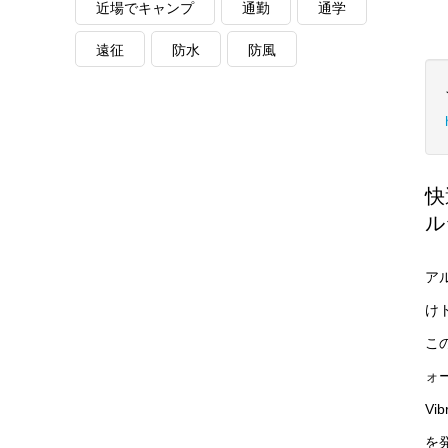
近場でキャンプ
通勤
通学
遠征
防水
防風
快
ル
ア
け
この
ォー
Vi
を