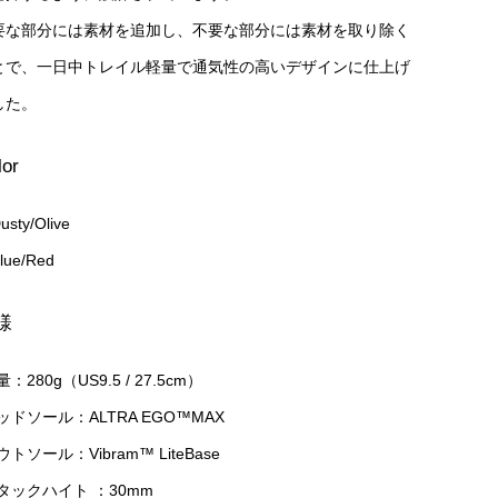
要な部分には素材を追加し、不要な部分には素材を取り除く
とで、一日中トレイル軽量で通気性の高いデザインに仕上げ
した。
lor
sty/Olive
lue/Red
様
量：280g
（
US9.5 / 27.5cm
）
ッドソール：ALTRA EGO™MAX
ウトソール：Vibram™ LiteBase
タックハイト ：30mm