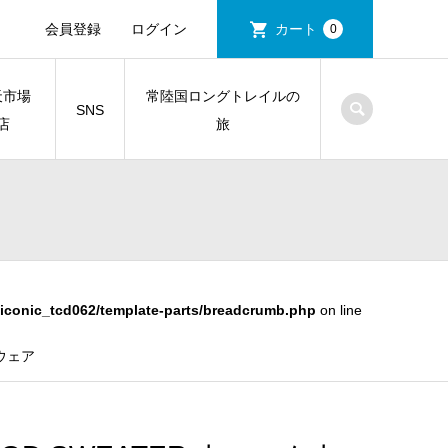
会員登録
ログイン
カート
0
天市場
常陸国ロングトレイルの
SNS
店
旅
iconic_tcd062/template-parts/breadcrumb.php
on line
ーウェア