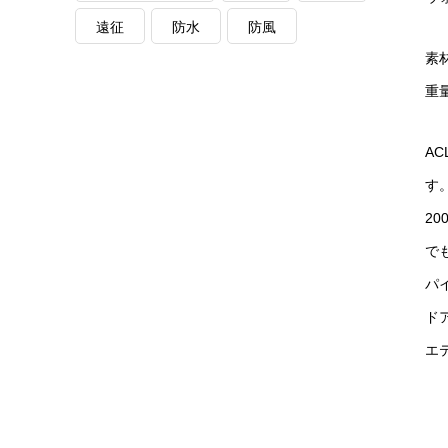
遠征
防水
防風
素材
重量
A
す。
2
で
パ
ド
エ