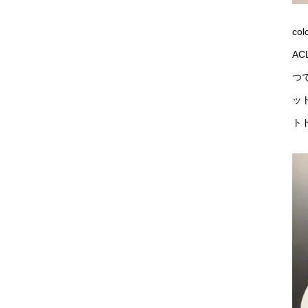
co
A
つ
ッ
ト