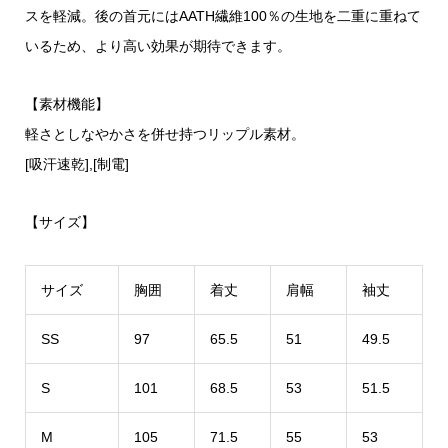
スを軽減。後の首元にはAATH繊維100％の生地を二重に重ねて
いるため、より高い効果が期待できます。
【素材機能】
軽さとしなやかさを併せ持つリップル素材。
[吸汗速乾],[制電]
【サイズ】
サイズ
胸囲
着丈
肩幅
袖丈
SS
97
65.5
51
49.5
S
101
68.5
53
51.5
M
105
71.5
55
53