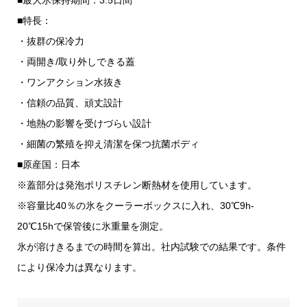
■最大氷保持期間：3.5日間
■特長：
・抜群の保冷力
・両開き/取り外しできる蓋
・ワンアクション水抜き
・信頼の品質、頑丈設計
・地熱の影響を受けづらい設計
・細菌の繁殖を抑え清潔を保つ抗菌ボディ
■原産国：日本
※蓋部分は発泡ポリスチレン断熱材を使用しています。
※容量比40％の氷をクーラーボックスに入れ、30℃9h-
20℃15hで保管後に氷重量を測定。
氷が溶けきるまでの時間を算出。社内試験での結果です。条件
により保冷力は異なります。