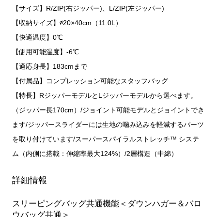
【サイズ】R/ZIP(右ジッパー)、L/ZIP(左ジッパー)
【収納サイズ】∅20×40cm（11.0L）
【快適温度】0℃
【使用可能温度】-6℃
【適応身長】183cmまで
【付属品】コンプレッション可能なスタッフバッグ
【特長】RジッパーモデルとLジッパーモデルから選べます。
（ジッパー長170cm）/ジョイント可能モデルとジョイントでき
ます/ジッパースライダーには生地の噛み込みを軽減するパーツ
を取り付けています/スーパースパイラルストレッチ™ システ
ム（内側に搭載：伸縮率最大124%）/2層構造（中綿）
詳細情報
スリーピングバッグ共通機能＜ダウンハガー＆バロ
ウバッグ共通＞