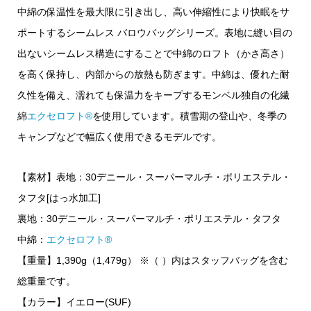
中綿の保温性を最大限に引き出し、高い伸縮性により快眠をサ
ポートするシームレス バロウバッグシリーズ。表地に縫い目の
出ないシームレス構造にすることで中綿のロフト（かさ高さ）
を高く保持し、内部からの放熱も防ぎます。中綿は、優れた耐
久性を備え、濡れても保温力をキープするモンベル独自の化繊
綿
エクセロフト®
を使用しています。積雪期の登山や、冬季の
キャンプなどで幅広く使用できるモデルです。
【素材】表地：30デニール・スーパーマルチ・ポリエステル・
タフタ[はっ水加工]
裏地：30デニール・スーパーマルチ・ポリエステル・タフタ
中綿：
エクセロフト®
【重量】1,390g（1,479g） ※（ ）内はスタッフバッグを含む
総重量です。
【カラー】イエロー(SUF)