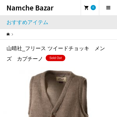
Namche Bazar
0
おすすめアイテム
Warning
: Undefined property: WP_Error::$name in
/home/namchebazar/namchebazar.co.jp/public_html/wp-content/themes/iconic_tcd062/template-parts/breadcrumb.php
山晴社_フリース ツイードチョッキ メン
おすすめアイテム
山晴社_フリース ツイードチョッキ メンズ カプチーノ
ズ カプチーノ
Sold Out