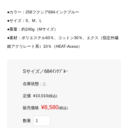
●カラー：258フクシア684インクブルー
●サイズ：S、M、L
●重量：約240g（Mサイズ）
●素材：ポリエステル60％、コットン30％、エクス（指定外繊
維アクリレート系）10％（HEAT-Acess）
Sサイズ／684ｲﾝｸﾌﾞﾙｰ
在庫状態 : △
定価
¥10,010
(税込)
¥8,580
販売価格
(税込)
数量