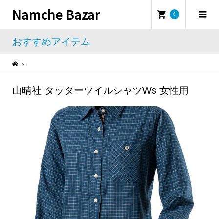
Namche Bazar
0
おすすめアイテム
Warning
: Undefined property: WP_Error::$name in
/home/namchebazar/namchebazar.co.jp/public_html/wp-content/themes/iconic_tcd062/template-parts/breadcrumb.php
山晴社 タッターツイルシャツWs 女性用
おすすめアイテム
山晴社 タッターツイルシャツWs 女性用