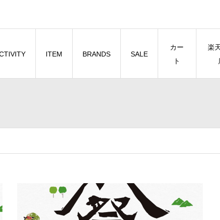
カー
楽
CTIVITY
ITEM
BRANDS
SALE
ト