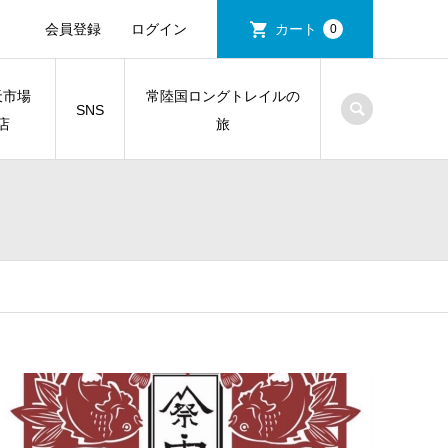
会員登録
ログイン
カート
0
天市場
常陸国ロングトレイルの
SNS
店
旅