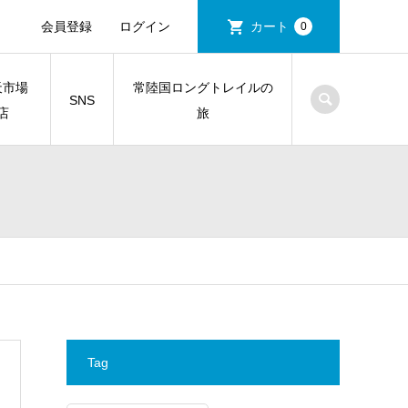
会員登録
ログイン
カート
0
天市場
常陸国ロングトレイルの
SNS
店
旅
Tag