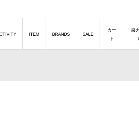
カー
楽
CTIVITY
ITEM
BRANDS
SALE
ト