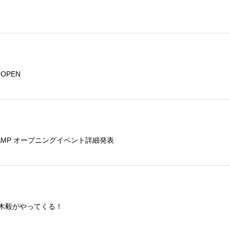
トOPEN
E CAMP オープニングイベント詳細発表
鏑木毅がやってくる！