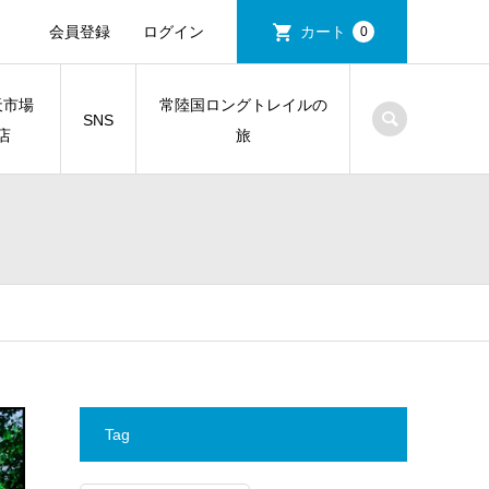
会員登録
ログイン
カート
0
天市場
常陸国ロングトレイルの
SNS
店
旅
Tag