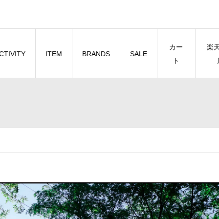
カー
楽
CTIVITY
ITEM
BRANDS
SALE
ト