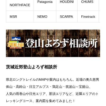
Patagonia
HOUDINI
CHUMS
S
NORTHFACE
MSR
NEMO
SCARPA
Finetrack
Ka
茨城近郊登山よろず相談所
県北ロングトレイルのMAPや案内はもちろん。近場の奥久慈男
体山・高鈴山・日立アルプス・鶏足山・筑波山～宝篋山、
人気の雨巻山や日光エリア、那須エリアなど、近隣エリアのト
レッキングコース、案内図を集めてみました！