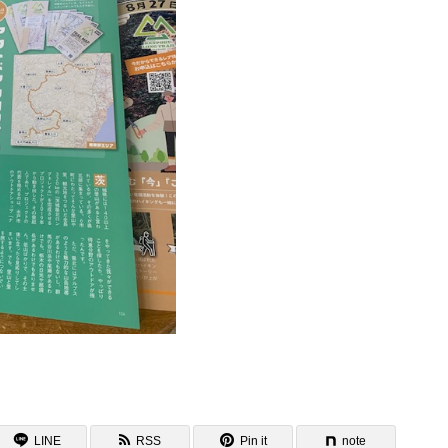
LINE
RSS
Pin it
note