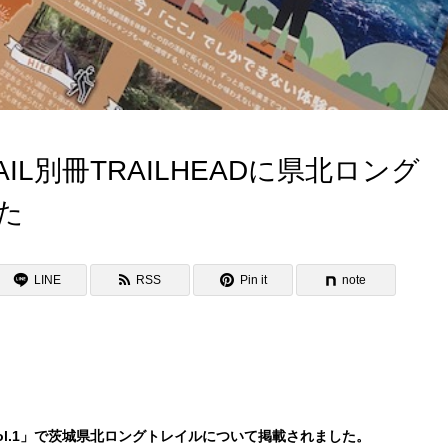
IL別冊TRAILHEADに県北ロング
た
LINE
RSS
Pin it
note
vol.1」で茨城県北ロングトレイルについて掲載されました。