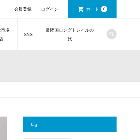
会員登録
ログイン
カート
0
天市場
常陸国ロングトレイルの
SNS
店
旅
Tag