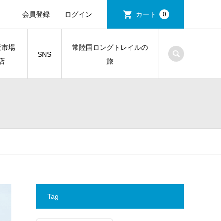
会員登録
ログイン
カート
0
天市場
常陸国ロングトレイルの
SNS
店
旅
Tag