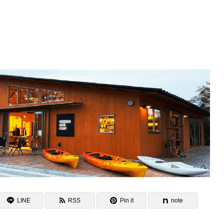
LINE
RSS
Pin it
note