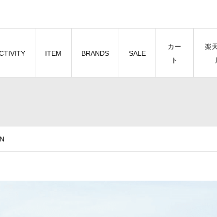
カー
楽
CTIVITY
ITEM
BRANDS
SALE
ト
N