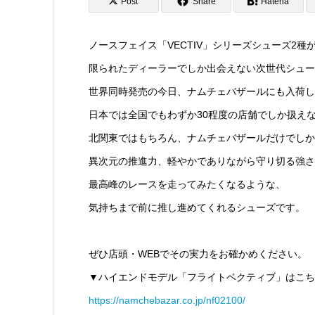
Post
Share
Hatena
ノースフェイス「VECTIV」シリーズシューズ2種
限られたディーラーでしか出会えない次世代シューズ
世界同時発売の今日、ナムチェバザールにも入荷し
日本では全国でもわずか30程度の店舗でしか扱え
北関東ではもちろん、ナムチェバザールだけでしか
異次元の推進力、軽やかでありながら守り切る強さ
最高峰のレースを走ってみたくなるような、
気持ちまで前に推し進めてくれるシューズです。
ぜひ店頭・WEBでその実力をお確かめください。
▼ハイエンドモデル「フライトベクティブ」はこち
https://namchebazar.co.jp/nf02100/