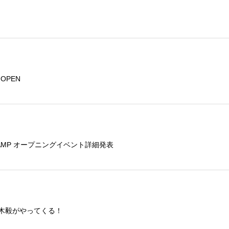
トOPEN
E CAMP オープニングイベント詳細発表
鏑木毅がやってくる！