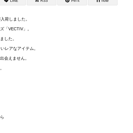
LINE
RSS
Pin it
note
が入荷しました。
「VECTIV」。
ました。
ないレアなアイテム。
出会えません。
。
ら