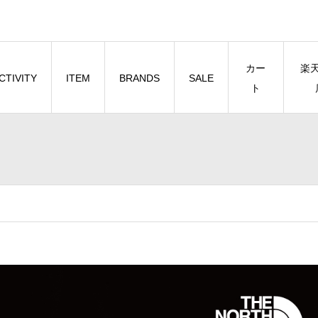
カー
楽
CTIVITY
ITEM
BRANDS
SALE
ト