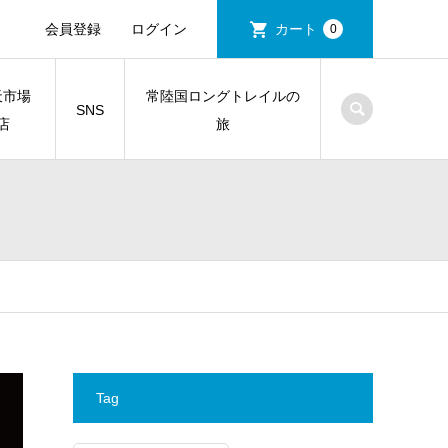
会員登録
ログイン
カート
0
天市場
常陸国ロングトレイルの
SNS
店
旅
Tag