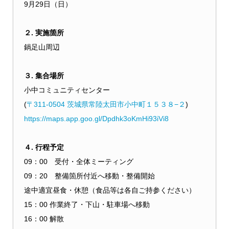
9月29日（日）
２. 実施箇所
鍋足山周辺
３. 集合場所
小中コミュニティセンター
(
〒311-0504 茨城県常陸太田市小中町１５３８−２
)
https://maps.app.goo.gl/Dpdhk3oKmHi93iVi8
４. 行程予定
09：00 受付・全体ミーティング
09：20 整備箇所付近へ移動・整備開始
途中適宜昼食・休憩（食品等は各自ご持参ください）
15：00 作業終了・下山・駐車場へ移動
16：00 解散