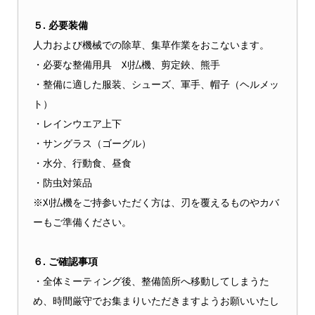
５. 必要装備
人力および機械での除草、集草作業をおこないます。
・必要な整備用具 刈払機、剪定鋏、熊手
・整備に適した服装、シューズ、軍手、帽子（ヘルメッ
ト）
・レインウエア上下
・サングラス（ゴーグル）
・水分、行動食、昼食
・防虫対策品
※刈払機をご持参いただく方は、刃を覆えるものやカバ
ーもご準備ください。
６. ご確認事項
・全体ミーティング後、整備箇所へ移動してしまうた
め、時間厳守でお集まりいただきますようお願いいたし