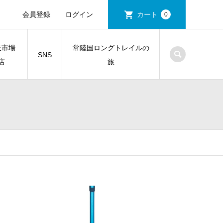
会員登録
ログイン
カート
0
天市場
常陸国ロングトレイルの
SNS
店
旅