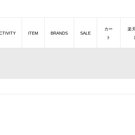
カー
楽
CTIVITY
ITEM
BRANDS
SALE
ト