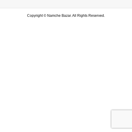
Copyright ©
Namche Bazar. All Rights Reserved.
SHOP
水戸店
SHARE
LINE友達登録