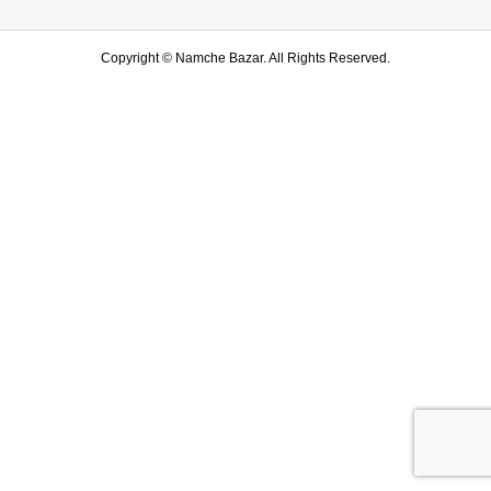
Copyright ©
Namche Bazar. All Rights Reserved.
SHOP
水戸店
SHARE
LINE友達登録