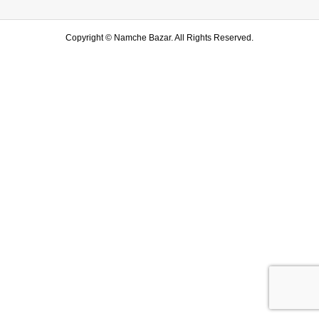
Copyright ©
Namche Bazar. All Rights Reserved.
SHOP
水戸店
SHARE
LINE友達登録