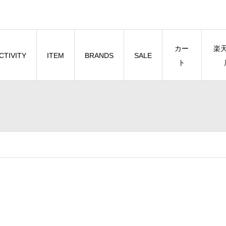
カー
楽
CTIVITY
ITEM
BRANDS
SALE
ト