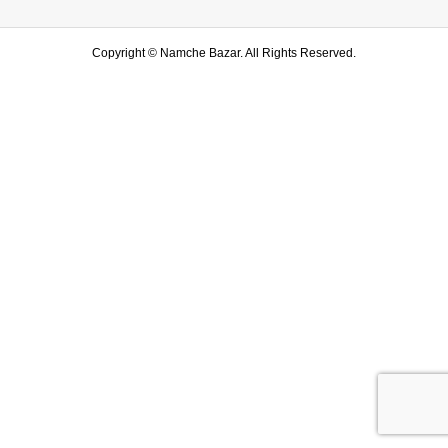
Copyright ©
Namche Bazar. All Rights Reserved.
SHOP
水戸店
SHARE
LINE友達登録