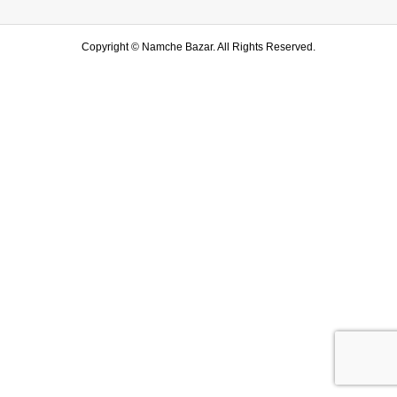
Copyright ©
Namche Bazar. All Rights Reserved.
SHOP
水戸店
SHARE
LINE友達登録