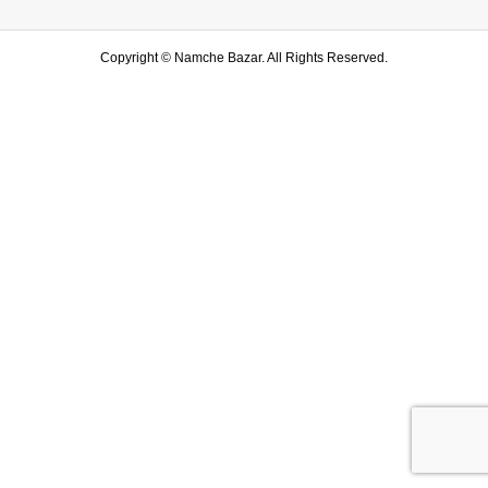
Copyright ©
Namche Bazar. All Rights Reserved.
SHOP
水戸店
SHARE
LINE友達登録