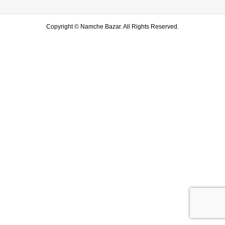
Copyright ©
Namche Bazar. All Rights Reserved.
SHOP
水戸店
SHARE
LINE友達登録