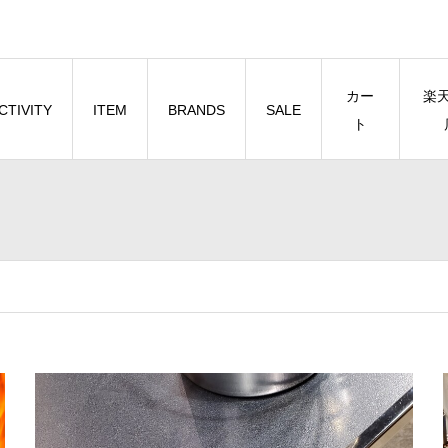
カー
楽
CTIVITY
ITEM
BRANDS
SALE
ト