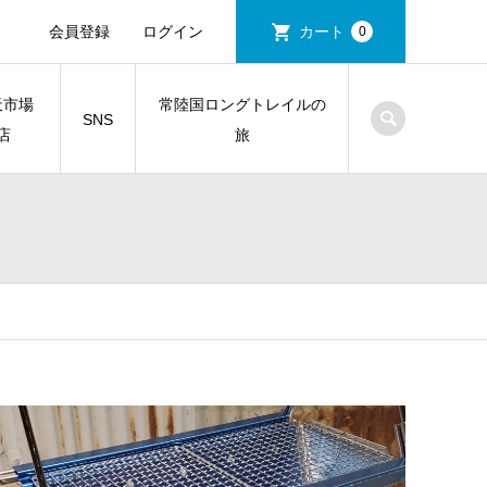
会員登録
ログイン
カート
0
天市場
常陸国ロングトレイルの
SNS
店
旅