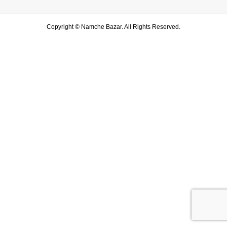
Copyright ©
Namche Bazar. All Rights Reserved.
SHOP
水戸店
SHARE
LINE友達登録