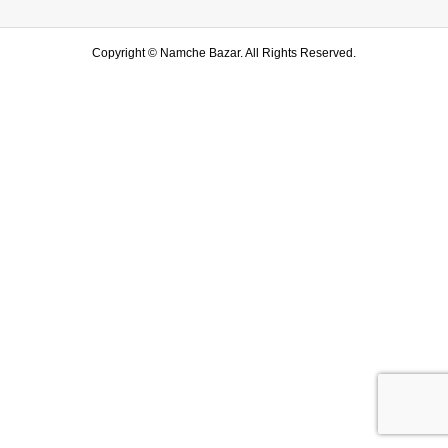
Copyright ©
Namche Bazar. All Rights Reserved.
SHOP
水戸店
SHARE
LINE友達登録