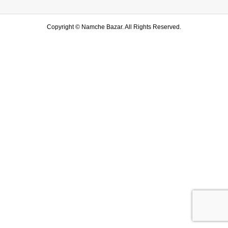
Copyright ©
Namche Bazar. All Rights Reserved.
SHOP
水戸店
SHARE
LINE友達登録