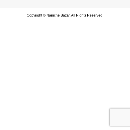
Copyright ©
Namche Bazar. All Rights Reserved.
SHOP
水戸店
SHARE
LINE友達登録