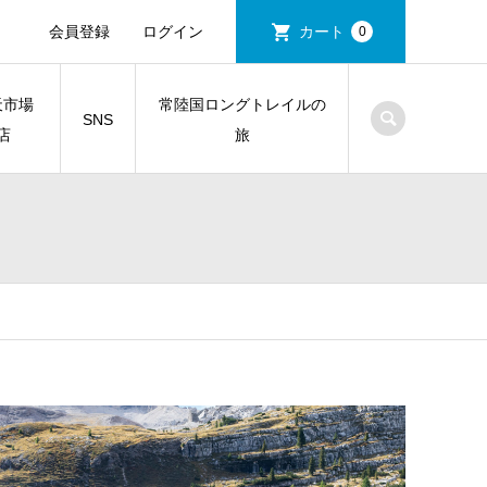
会員登録
ログイン
カート
0
天市場
常陸国ロングトレイルの
SNS
店
旅