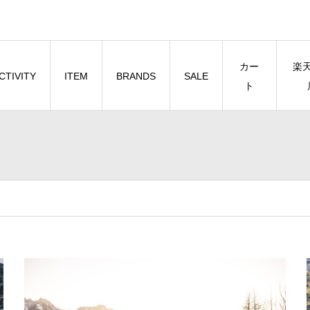
カー
楽
CTIVITY
ITEM
BRANDS
SALE
ト